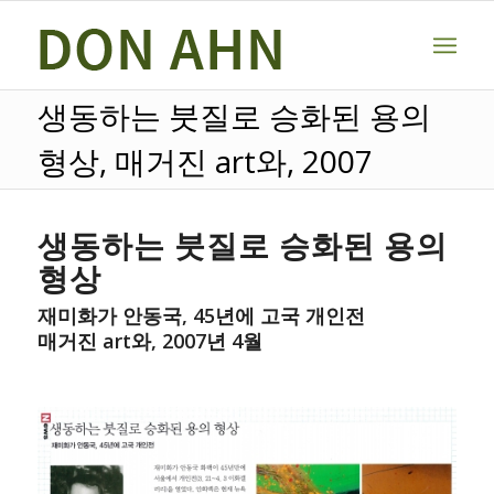
생동하는 붓질로 승화된 용의
형상, 매거진 art와, 2007
생동하는
붓질로
승화된
용의
형상
재미화가
안동국
, 45
년에
고국
개인전
매거진
art
와
, 2007
년
4
월