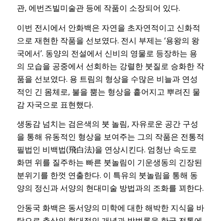
관, 에번즈빌미술관 등에 작품이 소장되어 있다.
이번 전시에서 안화백은 자연을 초자연적이고 신화적
으로 재현한 작품을 선보였다. 전시 부제는 ‘용왕의 왕
국에서’. 동양의 전설에서 신비의 영물로 등장하는 용
의 모습을 공중에서 선회하는 강렬한 붓질로 승화한 작
품을 선보였다. 용 트림의 형상을 수많은 비늘과 연성
적인 긴 몸체로, 불을 뿜는 형상을 흩어지고 뿌려진 물
감 자국으로 표현했다.
생동감 넘치는 검은색의 붓 놀림, 자유로운 공간 구성
을 통해 유동적인 형상을 보여주는 그의 작품은 전통적
필법인 비백법(飛白法)을 연상시킨다. 엄청난 속도로
화면 위를 질주하는 빠른 붓놀림이 기운생동의 긴장된
분위기를 한껏 연출한다. 이 특유의 붓놀림을 통해 동
양의 정신과 서양의 현대미술 방법과의 조화를 꾀한다.
안동국 화백은 동서양의 미학에 대한 해박한 지식을 바
탕으로 추상의 현대적인 개념과 방법론을 한국 전통에